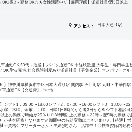
OK♪週3～勤務OK☆★女性活躍中♪/【雇用形態】派遣社員/週3日以上・
日本大通り駅
アクセス：
,車通勤OK,50代～活躍中,バイク通勤OK,未経験歓迎,大学生・専門学生
払いOK,労災完備,社会保険制度あり派遣社員【募集企業】マンパワーグ
所】神奈川県横浜市中区日本大通り駅 関内駅 石川町駅 元町・中華街駅 
※車通勤OK【交通費】その他
フト1：09:00〜18:00シフト2：07:00〜16:00シフト3：13:00〜22
水曜、木曜、金曜、土曜、日曜1日8時間から週3日から※シフト相談可残
間以上の勤務で時給が25％ＵＰ8時間以上の勤務＋22時～翌5時の勤務で
JTが基本研修となります※期間中の時給変動はございません【待遇】
祉士資格◇フリーターさん・主婦(夫)さん、活躍中！◇扶養控除内勤務