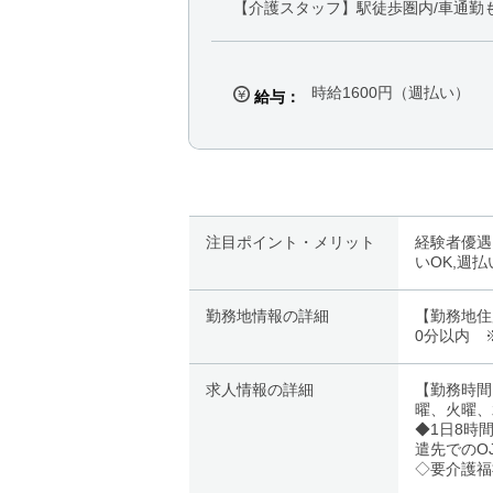
【介護スタッフ】駅徒歩圏内/車通勤も
時給1600円（週払い）
給与：
注目ポイント・メリット
経験者優遇
いOK,週
勤務地情報の詳細
【勤務地住
0分以内 
求人情報の詳細
【勤務時間】シ
曜、火曜、
◆1日8時
遣先でのO
◇要介護福