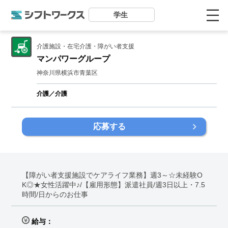
学生
介護施設・在宅介護・障がい者支援
マンパワーグループ
神奈川県横浜市青葉区
介護／介護
応募する
【障がい者支援施設でケアライフ業務】週3～☆未経験O
K◎★女性活躍中♪/【雇用形態】派遣社員/週3日以上・7.5
時間/日からのお仕事
給与：