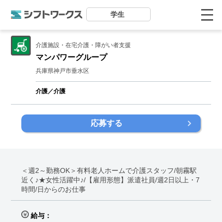
学生
介護施設・在宅介護・障がい者支援
マンパワーグループ
兵庫県神戸市垂水区
介護／介護
応募する
＜週2～勤務OK＞有料老人ホームで介護スタッフ/朝霧駅
近く♪★女性活躍中♪/【雇用形態】派遣社員/週2日以上・7
時間/日からのお仕事
給与：