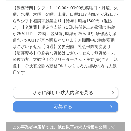
【勤務時間】シフト1：16:00〜09:00勤務曜日：月曜、火
曜、水曜、木曜、金曜、土曜、日曜1日7時間から週2日か
ら※シフト相談可残業あり【給与】時給1300円（週払
い）【交通費】規定内支給（1日8時間以上の勤務で時給
が25％ＵＰ 22時～翌5時は時給が25％UP）研修あり派
遣先でのOJTが基本研修となります※期間中の時給変動
はございません【待遇】労災完備、社会保険制度あり
【応募資格】◇必要な資格はございません◇無資格・未
経験の方、大歓迎！◇フリーターさん・主婦(夫)さん、活
躍中！◇扶養控除内勤務OK！◇もちろん経験の方も大歓
迎です
さらに詳しい求人内容を見る
応募する
この事業者や店舗では、他に以下の求人情報を公開して