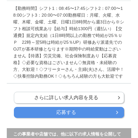
【勤務時間】シフト1：08:45〜17:45シフト2：07:00〜1
8:00シフト3：20:00〜07:00勤務曜日：月曜、火曜、水
曜、木曜、金曜、土曜、日曜1日8時間から週3日から※シ
フト相談可残業あり【給与】時給1300円（週払い）【交
通費】規定内支給（1日8時間以上の勤務で時給が25％Ｕ
Ｐ 22時～翌5時は時給が25％UP）研修あり派遣先での
OJTが基本研修となります※期間中の時給変動はござい
ません【待遇】労災完備、社会保険制度あり【応募資
格】◇必要な資格はございません◇無資格・未経験の
方、大歓迎！◇フリーターさん・主婦(夫)さん、活躍中！
◇扶養控除内勤務OK！◇もちろん経験の方も大歓迎です
さらに詳しい求人内容を見る
応募する
この事業者や店舗では、他に以下の求人情報を公開して