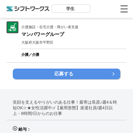
学生
介護施設・在宅介護・障がい者支援
マンパワーグループ
大阪府大阪市平野区
介護／介護
応募する
笑顔を支えるやりがいのある仕事！最寄は長原♪週4＆時
短OK☆★女性活躍中♪/【雇用形態】派遣社員/週4日以
上・8時間/日からのお仕事
給与：