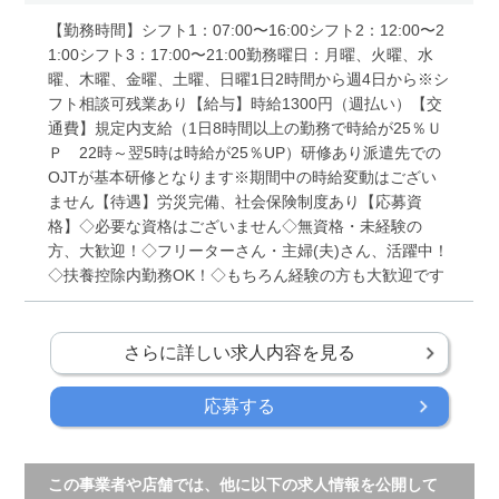
【勤務時間】シフト1：07:00〜16:00シフト2：12:00〜2
1:00シフト3：17:00〜21:00勤務曜日：月曜、火曜、水
曜、木曜、金曜、土曜、日曜1日2時間から週4日から※シ
フト相談可残業あり【給与】時給1300円（週払い）【交
通費】規定内支給（1日8時間以上の勤務で時給が25％Ｕ
Ｐ 22時～翌5時は時給が25％UP）研修あり派遣先での
OJTが基本研修となります※期間中の時給変動はござい
ません【待遇】労災完備、社会保険制度あり【応募資
格】◇必要な資格はございません◇無資格・未経験の
方、大歓迎！◇フリーターさん・主婦(夫)さん、活躍中！
◇扶養控除内勤務OK！◇もちろん経験の方も大歓迎です
さらに詳しい求人内容を見る
応募する
この事業者や店舗では、他に以下の求人情報を公開して