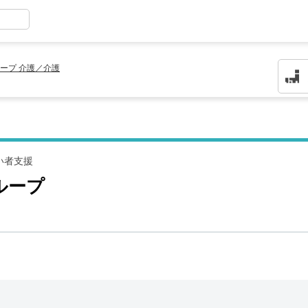
ープ 介護／介護
い者支援
ループ