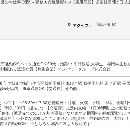
護のお仕事◎週5～勤務★女性活躍中♪/【雇用形態】派遣社員/週5日以上
我孫子町駅
アクセス：
,車通勤OK,バイク通勤OK,50代～活躍中,平日歓迎,大学生・専門学生歓
険制度あり派遣社員【募集企業】マンパワーグループ株式会社
所】大阪府大阪市住吉区我孫子町駅 あびこ駅 我孫子前駅 沢ノ町駅 長居(地
歩5分以内 ※車通勤OK【交通費】その他
】シフト1：08:30〜17:30勤務曜日：月曜、火曜、水曜、木曜、金曜
】時給1300円（週払い）【交通費】規定内支給（1日8時間以上の勤務で
）研修あり派遣先でのOJTが基本研修となります※期間中の時給変動は
募資格】◇必要な資格はございません◇無資格・未経験の方、大歓迎！
控除内勤務OK！◇もちろん経験の方も大歓迎です