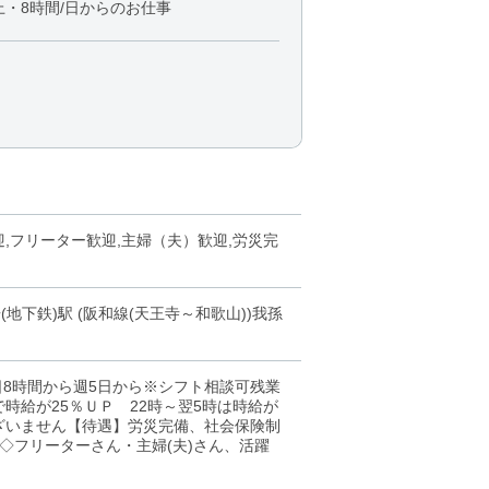
・8時間/日からのお仕事
迎,フリーター歓迎,主婦（夫）歓迎,労災完
下鉄)駅 (阪和線(天王寺～和歌山))我孫
1日8時間から週5日から※シフト相談可残業
時給が25％ＵＰ 22時～翌5時は時給が
ございません【待遇】労災完備、社会保険制
◇フリーターさん・主婦(夫)さん、活躍