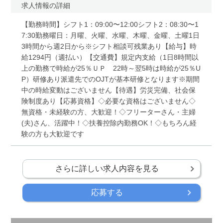
求人情報の詳細
【勤務時間】シフト1：09:00〜12:00シフト2：08:30〜1
7:30勤務曜日：月曜、火曜、水曜、木曜、金曜、土曜1日
3時間から週2日から※シフト相談可残業あり【給与】時
給1294円（週払い）【交通費】規定内支給（1日8時間以
上の勤務で時給が25％ＵＰ 22時～翌5時は時給が25％U
P）研修あり派遣先でのOJTが基本研修となります※期間
中の時給変動はございません【待遇】労災完備、社会保
険制度あり【応募資格】◇必要な資格はございません◇
無資格・未経験の方、大歓迎！◇フリーターさん・主婦
(夫)さん、活躍中！◇扶養控除内勤務OK！◇もちろん経
験の方も大歓迎です
さらに詳しい求人内容を見る
応募する