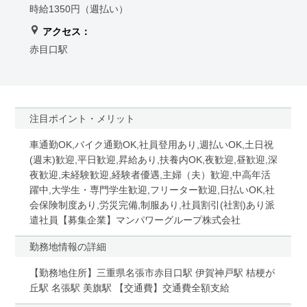
時給1350円（週払い）
アクセス：
赤目口駅
注目ポイント・メリット
車通勤OK,バイク通勤OK,社員登用あり,週払いOK,土日祝
(週末)歓迎,平日歓迎,昇給あり,扶養内OK,夜歓迎,昼歓迎,深
夜歓迎,未経験歓迎,経験者優遇,主婦（夫）歓迎,中高年活
躍中,大学生・専門学生歓迎,フリーター歓迎,日払いOK,社
会保険制度あり,労災完備,制服あり,社員割引(社割)あり派
遣社員【募集企業】マンパワーグループ株式会社
勤務地情報の詳細
【勤務地住所】三重県名張市赤目口駅 伊賀神戸駅 桔梗が
丘駅 名張駅 美旗駅 【交通費】交通費全額支給