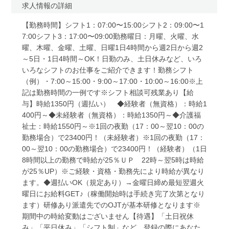
求人情報の詳細
【勤務時間】シフト1：07:00〜15:00シフト2：09:00〜1
7:00シフト3：17:00〜09:00勤務曜日：月曜、火曜、水
曜、木曜、金曜、土曜、日曜1日4時間から週2日から週2
～5日・1日4時間～OK！日勤のみ、土日休みなど、いろ
いろなシフトのお仕事をご紹介できます！勤務シフト
（例）・7:00～15:00・9:00～17:00・10:00～16:00※上
記は勤務時間の一例です※シフト相談可残業あり【給
与】時給1350円（週払い） ◆経験者（無資格）：時給1
400円～◆未経験者（無資格）：時給1350円～◆介護福
祉士：時給1550円～※1回の夜勤（17：00～翌10：00の
勤務場合）で23400円！（未経験者）※1回の夜勤（17：
00～翌10：00の勤務場合）で23400円！（経験者）（1日
8時間以上の勤務で時給が25％ＵＰ 22時～翌5時は時給
が25％UP）※ご経験・資格・勤務先により時給が異なり
ます。◆週払いOK（規定あり）→金曜日締め最短翌週火
曜日にお給料GET♪（稼働開始時は手続き完了次第となり
ます）研修あり派遣先でのOJTが基本研修となります※
期間中の時給変動はございません【待遇】「土日祝休
み」「平日休み」「シフト制」など、登録の際にあなた