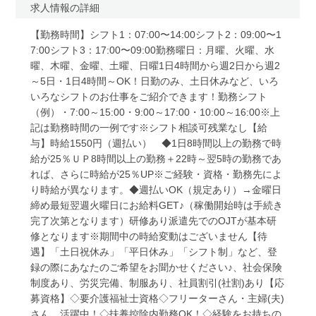
求人情報の詳細
【勤務時間】シフト1：07:00〜14:00シフト2：09:00〜1
7:00シフト3：17:00〜09:00勤務曜日：月曜、火曜、水
曜、木曜、金曜、土曜、日曜1日4時間から週2日から週2
～5日・1日4時間～OK！日勤のみ、土日休みなど、いろ
いろなシフトのお仕事をご紹介できます！勤務シフト
（例）・7:00～15:00・9:00～17:00・10:00～16:00※上
記は勤務時間の一例です※シフト相談可残業なし【給
与】時給1550円（週払い） ◆1日8時間以上の勤務で時
給が25％ＵＰ8時間以上の勤務＋22時～翌5時の勤務であ
れば、さらに時給が25％UP※ご経験・資格・勤務先によ
り時給が異なります。◆週払いOK（規定あり）→金曜日
締め最短翌週火曜日にお給料GET♪（稼働開始時は手続き
完了次第となります）研修あり派遣先でのOJTが基本研
修となります※期間中の時給変動はございません【待
遇】「土日祝休み」「平日休み」「シフト制」など、登
録の際にあなたのご希望をお聞かせください♪、社会保険
制度あり、労災完備、制服あり、社員割引(社割)あり【応
募資格】◇要介護福祉士資格◇フリーターさん・主婦(夫)
さん、活躍中！◇扶養控除内勤務OK！◇経験をお持ちの