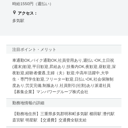
時給1550円（週払い）
アクセス：
多気駅
注目ポイント・メリット
車通勤OK,バイク通勤OK,社員登用あり,週払いOK,土日祝
(週末)歓迎,平日歓迎,昇給あり,扶養内OK,夜歓迎,昼歓迎,深
夜歓迎,経験者優遇,主婦（夫）歓迎,中高年活躍中,大学
生・専門学生歓迎,フリーター歓迎,日払いOK,社会保険制
度あり,労災完備,制服あり,社員割引(社割)あり派遣社員
【募集企業】マンパワーグループ株式会社
勤務地情報の詳細
【勤務地住所】三重県多気郡明和町多気駅 櫛田駅 漕代駅
斎宮駅 明星駅 【交通費】交通費全額支給