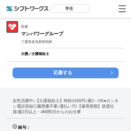
学生
医療
マンパワーグループ
三重県多気郡明和町
介護／介護福祉士
応募する
女性活躍中♪【介護福祉士】時給1550円♪週2～OK●カンタ
ン電話登録◎履歴書不要♪週払い可/【雇用形態】派遣社
員/週2日以上・4時間/日からのお仕事
給与：