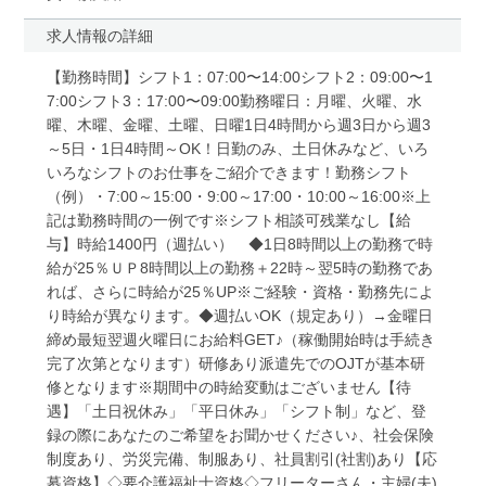
求人情報の詳細
【勤務時間】シフト1：07:00〜14:00シフト2：09:00〜1
7:00シフト3：17:00〜09:00勤務曜日：月曜、火曜、水
曜、木曜、金曜、土曜、日曜1日4時間から週3日から週3
～5日・1日4時間～OK！日勤のみ、土日休みなど、いろ
いろなシフトのお仕事をご紹介できます！勤務シフト
（例）・7:00～15:00・9:00～17:00・10:00～16:00※上
記は勤務時間の一例です※シフト相談可残業なし【給
与】時給1400円（週払い） ◆1日8時間以上の勤務で時
給が25％ＵＰ8時間以上の勤務＋22時～翌5時の勤務であ
れば、さらに時給が25％UP※ご経験・資格・勤務先によ
り時給が異なります。◆週払いOK（規定あり）→金曜日
締め最短翌週火曜日にお給料GET♪（稼働開始時は手続き
完了次第となります）研修あり派遣先でのOJTが基本研
修となります※期間中の時給変動はございません【待
遇】「土日祝休み」「平日休み」「シフト制」など、登
録の際にあなたのご希望をお聞かせください♪、社会保険
制度あり、労災完備、制服あり、社員割引(社割)あり【応
募資格】◇要介護福祉士資格◇フリーターさん・主婦(夫)