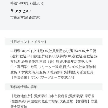
時給1400円（週払い）
アクセス：
市役所前(愛媛県)駅
注目ポイント・メリット
車通勤OK,バイク通勤OK,社員登用あり,週払いOK,土日祝
(週末)歓迎,平日歓迎,昇給あり,扶養内OK,夜歓迎,昼歓迎,深
夜歓迎,経験者優遇,主婦（夫）歓迎,中高年活躍中,大学
生・専門学生歓迎,フリーター歓迎,日払いOK,社会保険制
度あり,労災完備,制服あり,社員割引(社割)あり派遣社員
【募集企業】マンパワーグループ株式会社
勤務地情報の詳細
【勤務地住所】愛媛県松山市市役所前(愛媛県)駅 県庁前
(愛媛県)駅 南堀端駅 松山市駅駅 大街道駅 【交通費】交通
費全額支給