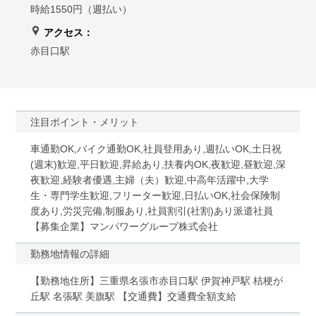
時給1550円（週払い）
アクセス：
赤目口駅
注目ポイント・メリット
車通勤OK,バイク通勤OK,社員登用あり,週払いOK,土日祝
(週末)歓迎,平日歓迎,昇給あり,扶養内OK,夜歓迎,昼歓迎,深
夜歓迎,経験者優遇,主婦（夫）歓迎,中高年活躍中,大学
生・専門学生歓迎,フリーター歓迎,日払いOK,社会保険制
度あり,労災完備,制服あり,社員割引(社割)あり派遣社員
【募集企業】マンパワーグループ株式会社
勤務地情報の詳細
【勤務地住所】三重県名張市赤目口駅 伊賀神戸駅 桔梗が
丘駅 名張駅 美旗駅 【交通費】交通費全額支給