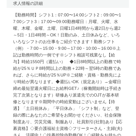
求人情報の詳細
【勤務時間】シフト1：07:00〜14:00シフト2：09:00〜1
7:00シフト3：17:00〜09:00勤務曜日：月曜、火曜、水
曜、木曜、金曜、土曜、日曜1日4時間から週2日から週2
～5日・1日4時間～OK！日勤のみ、土日休みなど、いろ
いろなシフトのお仕事をご紹介できます！勤務シフト
（例）・7:00～15:00・9:00～17:00・10:00～16:00※上
記は勤務時間の一例です※シフト相談可残業なし【給
与】時給1550円（週払い） ◆1日8時間以上の勤務で時
給が25％ＵＰ8時間以上の勤務＋22時～翌5時の勤務であ
れば、さらに時給が25％UP※ご経験・資格・勤務先によ
り時給が異なります。◆週払いOK（規定あり）→金曜日
締め最短翌週火曜日にお給料GET♪（稼働開始時は手続き
完了次第となります）研修あり派遣先でのOJTが基本研
修となります※期間中の時給変動はございません【待
遇】「土日祝休み」「平日休み」「シフト制」など、登
録の際にあなたのご希望をお聞かせください♪、社会保険
制度あり、労災完備、制服あり、社員割引(社割)あり【応
募資格】◇要介護福祉士資格◇フリーターさん・主婦(夫)
さん、活躍中！◇扶養控除内勤務OK！◇経験をお持ちの