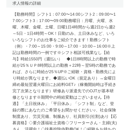
求人情報の詳細
【勤務時間】シフト1：07:00〜14:00シフト2：09:00〜1
7:00シフト3：17:00〜09:00勤務曜日：月曜、火曜、水
曜、木曜、金曜、土曜、日曜1日4時間から週2日から週2
～5日・1日4時間～OK！日勤のみ、土日休みなど、いろ
いろなシフトのお仕事をご紹介できます！勤務シフト
（例）・7:00～15:00・9:00～17:00・10:00～16:00※上
記は勤務時間の一例です※シフト相談可残業なし【給
与】時給1550円（週払い） ◆1日8時間以上の勤務で時
給が25％ＵＰ8時間以上の勤務＋22時～翌5時の勤務であ
れば、さらに時給が25％UP※ご経験・資格・勤務先によ
り時給が異なります。◆週払いOK（規定あり）→金曜日
締め最短翌週火曜日にお給料GET♪（稼働開始時は手続き
完了次第となります）研修あり派遣先でのOJTが基本研
修となります※期間中の時給変動はございません【待
遇】「土日祝休み」「平日休み」「シフト制」など、登
録の際にあなたのご希望をお聞かせください♪、社会保険
制度あり、労災完備、制服あり、社員割引(社割)あり【応
募資格】◇要介護福祉士資格◇フリーターさん・主婦(夫)
さん、活躍中！◇扶養控除内勤務OK！◇経験をお持ちの