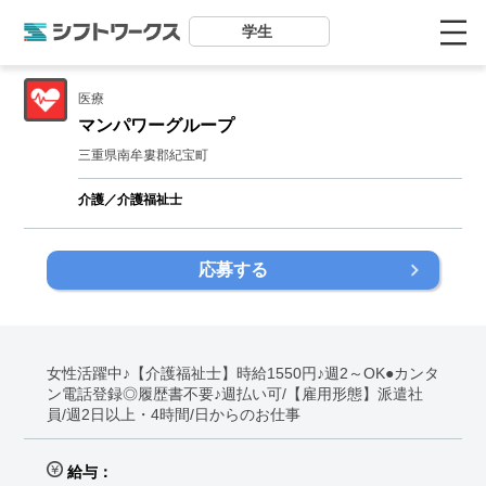
学生
医療
マンパワーグループ
三重県南牟婁郡紀宝町
介護／介護福祉士
応募する
女性活躍中♪【介護福祉士】時給1550円♪週2～OK●カンタ
ン電話登録◎履歴書不要♪週払い可/【雇用形態】派遣社
員/週2日以上・4時間/日からのお仕事
給与：