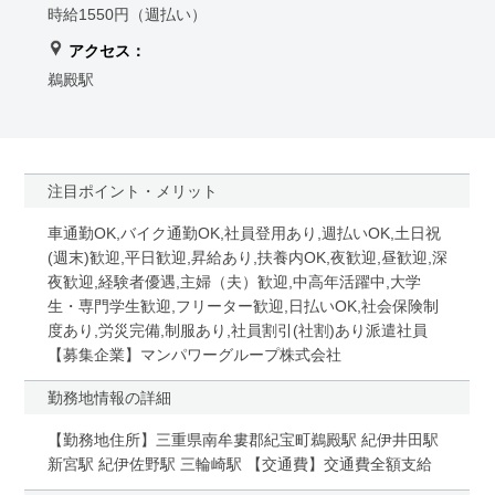
時給1550円（週払い）
アクセス：
鵜殿駅
注目ポイント・メリット
車通勤OK,バイク通勤OK,社員登用あり,週払いOK,土日祝
(週末)歓迎,平日歓迎,昇給あり,扶養内OK,夜歓迎,昼歓迎,深
夜歓迎,経験者優遇,主婦（夫）歓迎,中高年活躍中,大学
生・専門学生歓迎,フリーター歓迎,日払いOK,社会保険制
度あり,労災完備,制服あり,社員割引(社割)あり派遣社員
【募集企業】マンパワーグループ株式会社
勤務地情報の詳細
【勤務地住所】三重県南牟婁郡紀宝町鵜殿駅 紀伊井田駅
新宮駅 紀伊佐野駅 三輪崎駅 【交通費】交通費全額支給