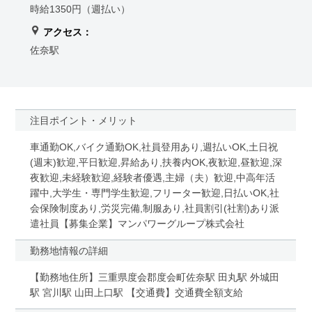
時給1350円（週払い）
アクセス：
佐奈駅
注目ポイント・メリット
車通勤OK,バイク通勤OK,社員登用あり,週払いOK,土日祝
(週末)歓迎,平日歓迎,昇給あり,扶養内OK,夜歓迎,昼歓迎,深
夜歓迎,未経験歓迎,経験者優遇,主婦（夫）歓迎,中高年活
躍中,大学生・専門学生歓迎,フリーター歓迎,日払いOK,社
会保険制度あり,労災完備,制服あり,社員割引(社割)あり派
遣社員【募集企業】マンパワーグループ株式会社
勤務地情報の詳細
【勤務地住所】三重県度会郡度会町佐奈駅 田丸駅 外城田
駅 宮川駅 山田上口駅 【交通費】交通費全額支給