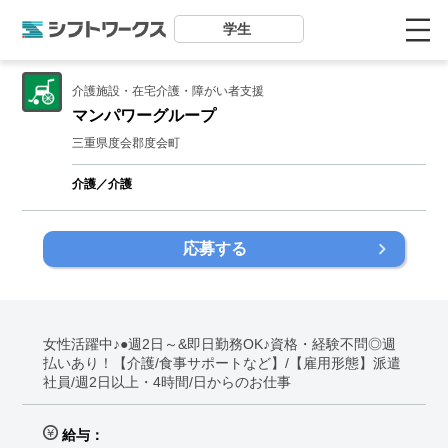
学生
介護施設・在宅介護・障がい者支援
マンパワーグループ
三重県度会郡度会町
介護／介護
応募する
女性活躍中♪●週2日～&即日勤務OK♪資格・経験不問◎週
払いあり！【介護/食事サポートなど】/【雇用形態】派遣
社員/週2日以上・4時間/日からのお仕事
給与：