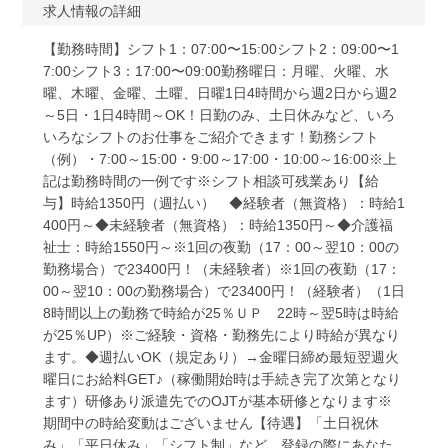
求人情報の詳細
【勤務時間】シフト1：07:00〜15:00シフト2：09:00〜1
7:00シフト3：17:00〜09:00勤務曜日：月曜、火曜、水
曜、木曜、金曜、土曜、日曜1日4時間から週2日から週2
～5日・1日4時間～OK！日勤のみ、土日休みなど、いろ
いろなシフトのお仕事をご紹介できます！勤務シフト
（例）・7:00～15:00・9:00～17:00・10:00～16:00※上
記は勤務時間の一例です※シフト相談可残業あり【給
与】時給1350円（週払い） ◆経験者（無資格）：時給1
400円～◆未経験者（無資格）：時給1350円～◆介護福
祉士：時給1550円～※1回の夜勤（17：00～翌10：00の
勤務場合）で23400円！（未経験者）※1回の夜勤（17：
00～翌10：00の勤務場合）で23400円！（経験者）（1日
8時間以上の勤務で時給が25％ＵＰ 22時～翌5時は時給
が25％UP）※ご経験・資格・勤務先により時給が異なり
ます。◆週払いOK（規定あり）→金曜日締め最短翌週火
曜日にお給料GET♪（稼働開始時は手続き完了次第となり
ます）研修あり派遣先でのOJTが基本研修となります※
期間中の時給変動はございません【待遇】「土日祝休
み」「平日休み」「シフト制」など、登録の際にあなた