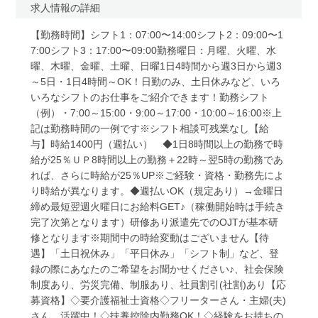
求人情報の詳細
【勤務時間】シフト1：07:00〜14:00シフト2：09:00〜1
7:00シフト3：17:00〜09:00勤務曜日：月曜、火曜、水
曜、木曜、金曜、土曜、日曜1日4時間から週3日から週3
～5日・1日4時間～OK！日勤のみ、土日休みなど、いろ
いろなシフトのお仕事をご紹介できます！勤務シフト
（例）・7:00～15:00・9:00～17:00・10:00～16:00※上
記は勤務時間の一例です※シフト相談可残業なし【給
与】時給1400円（週払い） ◆1日8時間以上の勤務で時
給が25％ＵＰ8時間以上の勤務＋22時～翌5時の勤務であ
れば、さらに時給が25％UP※ご経験・資格・勤務先によ
り時給が異なります。◆週払いOK（規定あり）→金曜日
締め最短翌週火曜日にお給料GET♪（稼働開始時は手続き
完了次第となります）研修あり派遣先でのOJTが基本研
修となります※期間中の時給変動はございません【待
遇】「土日祝休み」「平日休み」「シフト制」など、登
録の際にあなたのご希望をお聞かせください♪、社会保険
制度あり、労災完備、制服あり、社員割引(社割)あり【応
募資格】◇要介護福祉士資格◇フリーターさん・主婦(夫)
さん、活躍中！◇扶養控除内勤務OK！◇経験をお持ちの