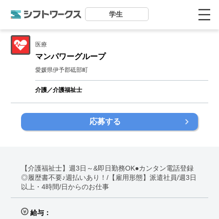
学生
医療
マンパワーグループ
愛媛県伊予郡砥部町
介護／介護福祉士
応募する
【介護福祉士】週3日～&即日勤務OK●カンタン電話登録
◎履歴書不要♪週払いあり！/【雇用形態】派遣社員/週3日
以上・4時間/日からのお仕事
給与：