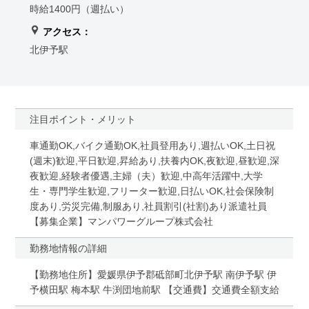
時給1400円（週払い）
アクセス：
北伊予駅
注目ポイント・メリット
車通勤OK,バイク通勤OK,社員登用あり,週払いOK,土日祝
(週末)歓迎,平日歓迎,昇給あり,扶養内OK,夜歓迎,昼歓迎,深
夜歓迎,経験者優遇,主婦（夫）歓迎,中高年活躍中,大学
生・専門学生歓迎,フリーター歓迎,日払いOK,社会保険制
度あり,労災完備,制服あり,社員割引(社割)あり派遣社員
【募集企業】マンパワーグループ株式会社
勤務地情報の詳細
【勤務地住所】愛媛県伊予郡砥部町北伊予駅 南伊予駅 伊
予横田駅 梅本駅 牛渕団地前駅 【交通費】交通費全額支給