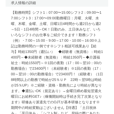
求人情報の詳細
【勤務時間】シフト1：07:00〜15:00シフト2：09:00〜1
7:00シフト3：17:00〜09:00勤務曜日：月曜、火曜、水
曜、木曜、金曜、土曜、日曜1日4時間から週2日から週2
～5日・1日4時間～OK！日勤のみ、土日休みなど、いろ
いろなシフトのお仕事をご紹介できます！勤務シフト
（例）・7:00～15:00・9:00～17:00・10:00～16:00※上
記は勤務時間の一例です※シフト相談可残業あり【給
与】時給1350円（週払い） ◆経験者（無資格）：時給1
400円～◆未経験者（無資格）：時給1350円～◆介護福
祉士：時給1550円～※1回の夜勤（17：00～翌10：00の
勤務場合）で23400円！（未経験者）※1回の夜勤（17：
00～翌10：00の勤務場合）で23400円！（経験者）（1日
8時間以上の勤務で時給が25％ＵＰ 22時～翌5時は時給
が25％UP）※ご経験・資格・勤務先により時給が異なり
ます。◆週払いOK（規定あり）→金曜日締め最短翌週火
曜日にお給料GET♪（稼働開始時は手続き完了次第となり
ます）研修あり派遣先でのOJTが基本研修となります※
期間中の時給変動はございません【待遇】「土日祝休
み」「平日休み」「シフト制」など、登録の際にあなた