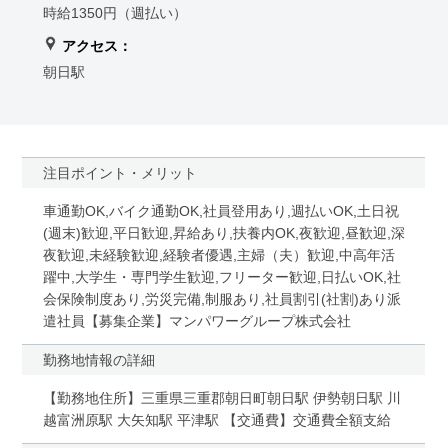
時給1350円（週払い）
アクセス：
朝日駅
注目ポイント・メリット
車通勤OK,バイク通勤OK,社員登用あり,週払いOK,土日祝
(週末)歓迎,平日歓迎,昇給あり,扶養内OK,夜歓迎,昼歓迎,深
夜歓迎,未経験歓迎,経験者優遇,主婦（夫）歓迎,中高年活
躍中,大学生・専門学生歓迎,フリーター歓迎,日払いOK,社
会保険制度あり,労災完備,制服あり,社員割引(社割)あり派
遣社員【募集企業】マンパワーグループ株式会社
勤務地情報の詳細
【勤務地住所】三重県三重郡朝日町朝日駅 伊勢朝日駅 川
越富洲原駅 大矢知駅 平津駅 【交通費】交通費全額支給