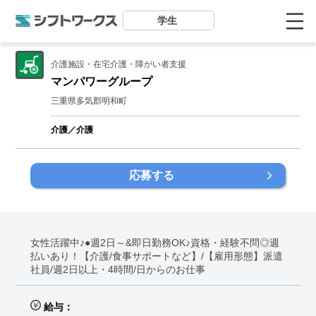
学生
介護施設・在宅介護・障がい者支援
マンパワーグループ
三重県多気郡明和町
介護／介護
応募する
女性活躍中♪●週2日～&即日勤務OK♪資格・経験不問◎週
払いあり！【介護/食事サポートなど】/【雇用形態】派遣
社員/週2日以上・4時間/日からのお仕事
給与：