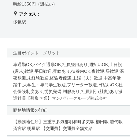
時給1350円（週払い）
アクセス：
多気駅
注目ポイント・メリット
車通勤OK,バイク通勤OK,社員登用あり,週払いOK,土日祝
(週末)歓迎,平日歓迎,昇給あり,扶養内OK,夜歓迎,昼歓迎,深
夜歓迎,未経験歓迎,経験者優遇,主婦（夫）歓迎,中高年活
躍中,大学生・専門学生歓迎,フリーター歓迎,日払いOK,社
会保険制度あり,労災完備,制服あり,社員割引(社割)あり派
遣社員【募集企業】マンパワーグループ株式会社
勤務地情報の詳細
【勤務地住所】三重県多気郡明和町多気駅 櫛田駅 漕代駅
斎宮駅 明星駅 【交通費】交通費全額支給