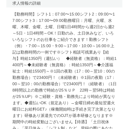
求人情報の詳細
【勤務時間】シフト1：07:00〜15:00シフト2：09:00〜1
7:00シフト3：17:00〜09:00勤務曜日：月曜、火曜、水
曜、木曜、金曜、土曜、日曜1日4時間から週2日から週2
～5日・1日4時間～OK！日勤のみ、土日休みなど、いろ
いろなシフトのお仕事をご紹介できます！勤務シフト
（例）・7:00～15:00・9:00～17:00・10:00～16:00※上
記は勤務時間の一例です※シフト相談可残業あり【給
与】時給1350円（週払い） ◆経験者（無資格）：時給1
400円～◆未経験者（無資格）：時給1350円～◆介護福
祉士：時給1550円～※1回の夜勤（17：00～翌10：00の
勤務場合）で23400円！（未経験者）※1回の夜勤（17：
00～翌10：00の勤務場合）で23400円！（経験者）（1日
8時間以上の勤務で時給が25％ＵＰ 22時～翌5時は時給
が25％UP）※ご経験・資格・勤務先により時給が異なり
ます。◆週払いOK（規定あり）→金曜日締め最短翌週火
曜日にお給料GET♪（稼働開始時は手続き完了次第となり
ます）研修あり派遣先でのOJTが基本研修となります※
期間中の時給変動はございません【待遇】「土日祝休
み」「平日休み」「シフト制」など、登録の際にあなた