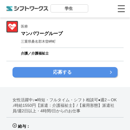
学生
医療
マンパワーグループ
三重県桑名郡木曽岬町
介護／介護福祉士
応募する
女性活躍中♪●時短・フルタイム・シフト相談可●週2～OK
♪時給1550円【派遣：介護福祉士】/【雇用形態】派遣社
員/週2日以上・4時間/日からのお仕事
給与：