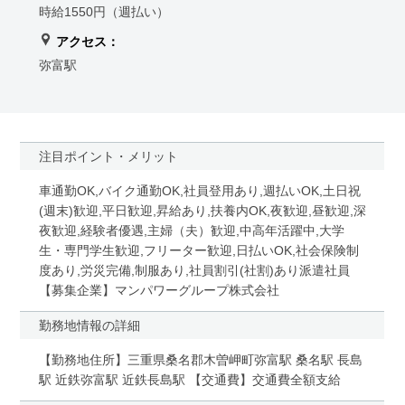
時給1550円（週払い）
アクセス：
弥富駅
注目ポイント・メリット
車通勤OK,バイク通勤OK,社員登用あり,週払いOK,土日祝
(週末)歓迎,平日歓迎,昇給あり,扶養内OK,夜歓迎,昼歓迎,深
夜歓迎,経験者優遇,主婦（夫）歓迎,中高年活躍中,大学
生・専門学生歓迎,フリーター歓迎,日払いOK,社会保険制
度あり,労災完備,制服あり,社員割引(社割)あり派遣社員
【募集企業】マンパワーグループ株式会社
勤務地情報の詳細
【勤務地住所】三重県桑名郡木曽岬町弥富駅 桑名駅 長島
駅 近鉄弥富駅 近鉄長島駅 【交通費】交通費全額支給