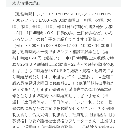
求人情報の詳細
【勤務時間】シフト1：07:00〜14:00シフト2：09:00〜1
7:00シフト3：17:00〜09:00勤務曜日：月曜、火曜、水
曜、木曜、金曜、土曜、日曜1日4時間から週2日から週2
～5日・1日4時間～OK！日勤のみ、土日休みなど、いろ
いろなシフトのお仕事をご紹介できます！勤務シフト
（例）・7:00～15:00・9:00～17:00・10:00～16:00※上
記は勤務時間の一例です※シフト相談可残業なし【給
与】時給1550円（週払い） ◆1日8時間以上の勤務で時
給が25％ＵＰ8時間以上の勤務＋22時～翌5時の勤務であ
れば、さらに時給が25％UP※ご経験・資格・勤務先によ
り時給が異なります。◆週払いOK（規定あり）→金曜日
締め最短翌週火曜日にお給料GET♪（稼働開始時は手続き
完了次第となります）研修あり派遣先でのOJTが基本研
修となります※期間中の時給変動はございません【待
遇】「土日祝休み」「平日休み」「シフト制」など、登
録の際にあなたのご希望をお聞かせください♪、社会保険
制度あり、労災完備、制服あり、社員割引(社割)あり【応
募資格】◇要介護福祉士資格◇フリーターさん・主婦(夫)
さん、活躍中！◇扶養控除内勤務OK！◇経験をお持ちの