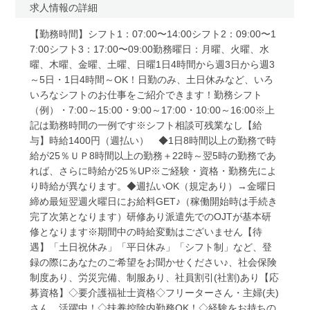
求人情報の詳細
【勤務時間】シフト1：07:00〜14:00シフト2：09:00〜1
7:00シフト3：17:00〜09:00勤務曜日：月曜、火曜、水
曜、木曜、金曜、土曜、日曜1日4時間から週3日から週3
～5日・1日4時間～OK！日勤のみ、土日休みなど、いろ
いろなシフトのお仕事をご紹介できます！勤務シフト
（例）・7:00～15:00・9:00～17:00・10:00～16:00※上
記は勤務時間の一例です※シフト相談可残業なし【給
与】時給1400円（週払い） ◆1日8時間以上の勤務で時
給が25％ＵＰ8時間以上の勤務＋22時～翌5時の勤務であ
れば、さらに時給が25％UP※ご経験・資格・勤務先によ
り時給が異なります。◆週払いOK（規定あり）→金曜日
締め最短翌週火曜日にお給料GET♪（稼働開始時は手続き
完了次第となります）研修あり派遣先でのOJTが基本研
修となります※期間中の時給変動はございません【待
遇】「土日祝休み」「平日休み」「シフト制」など、登
録の際にあなたのご希望をお聞かせください♪、社会保険
制度あり、労災完備、制服あり、社員割引(社割)あり【応
募資格】◇要介護福祉士資格◇フリーターさん・主婦(夫)
さん、活躍中！◇扶養控除内勤務OK！◇経験をお持ちの