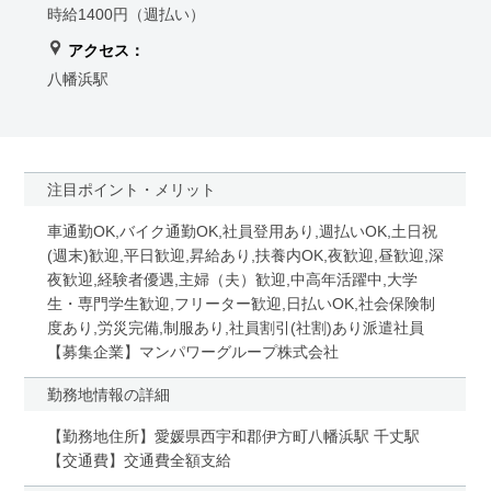
時給1400円（週払い）
アクセス：
八幡浜駅
注目ポイント・メリット
車通勤OK,バイク通勤OK,社員登用あり,週払いOK,土日祝
(週末)歓迎,平日歓迎,昇給あり,扶養内OK,夜歓迎,昼歓迎,深
夜歓迎,経験者優遇,主婦（夫）歓迎,中高年活躍中,大学
生・専門学生歓迎,フリーター歓迎,日払いOK,社会保険制
度あり,労災完備,制服あり,社員割引(社割)あり派遣社員
【募集企業】マンパワーグループ株式会社
勤務地情報の詳細
【勤務地住所】愛媛県西宇和郡伊方町八幡浜駅 千丈駅
【交通費】交通費全額支給