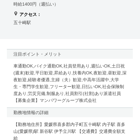
時給1400円（週払い）
アクセス：
五十崎駅
注目ポイント・メリット
車通勤OK,バイク通勤OK,社員登用あり,週払いOK,土日祝
(週末)歓迎,平日歓迎,昇給あり,扶養内OK,夜歓迎,昼歓迎,深
夜歓迎,経験者優遇,主婦（夫）歓迎,中高年活躍中,大学
生・専門学生歓迎,フリーター歓迎,日払いOK,社会保険制
度あり,労災完備,制服あり,社員割引(社割)あり派遣社員
【募集企業】マンパワーグループ株式会社
勤務地情報の詳細
【勤務地住所】愛媛県喜多郡内子町五十崎駅 内子駅 喜多
山(愛媛県)駅 新谷駅 伊予立川駅 【交通費】交通費全額支
給