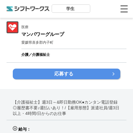
学生
医療
マンパワーグループ
愛媛県喜多郡内子町
介護／介護福祉士
応募する
【介護福祉士】週3日～&即日勤務OK●カンタン電話登録
◎履歴書不要♪週払いあり！/【雇用形態】派遣社員/週3日
以上・4時間/日からのお仕事
給与：