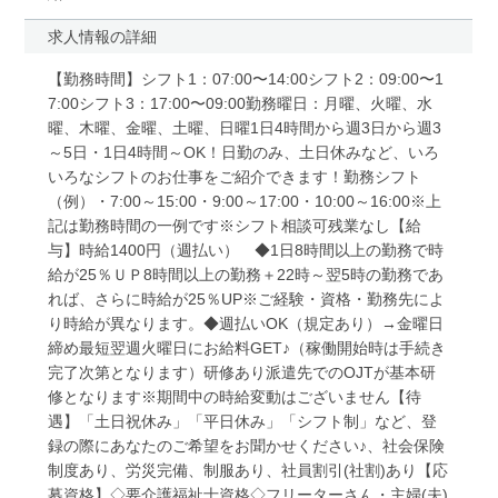
求人情報の詳細
【勤務時間】シフト1：07:00〜14:00シフト2：09:00〜1
7:00シフト3：17:00〜09:00勤務曜日：月曜、火曜、水
曜、木曜、金曜、土曜、日曜1日4時間から週3日から週3
～5日・1日4時間～OK！日勤のみ、土日休みなど、いろ
いろなシフトのお仕事をご紹介できます！勤務シフト
（例）・7:00～15:00・9:00～17:00・10:00～16:00※上
記は勤務時間の一例です※シフト相談可残業なし【給
与】時給1400円（週払い） ◆1日8時間以上の勤務で時
給が25％ＵＰ8時間以上の勤務＋22時～翌5時の勤務であ
れば、さらに時給が25％UP※ご経験・資格・勤務先によ
り時給が異なります。◆週払いOK（規定あり）→金曜日
締め最短翌週火曜日にお給料GET♪（稼働開始時は手続き
完了次第となります）研修あり派遣先でのOJTが基本研
修となります※期間中の時給変動はございません【待
遇】「土日祝休み」「平日休み」「シフト制」など、登
録の際にあなたのご希望をお聞かせください♪、社会保険
制度あり、労災完備、制服あり、社員割引(社割)あり【応
募資格】◇要介護福祉士資格◇フリーターさん・主婦(夫)