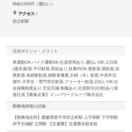
時給1200円（週払い）
アクセス：
卯之町駅
注目ポイント・メリット
車通勤OK,バイク通勤OK,社員登用あり,週払いOK,土日祝
(週末)歓迎,平日歓迎,昇給あり,扶養内OK,夜歓迎,昼歓迎,深
夜歓迎,未経験歓迎,経験者優遇,主婦（夫）歓迎,中高年活
躍中,大学生・専門学生歓迎,フリーター歓迎,日払いOK,社
会保険制度あり,労災完備,制服あり,社員割引(社割)あり派
遣社員【募集企業】マンパワーグループ株式会社
勤務地情報の詳細
【勤務地住所】愛媛県西予市卯之町駅 上宇和駅 下宇和駅
伊予石城駅 立間駅 【交通費】交通費全額支給