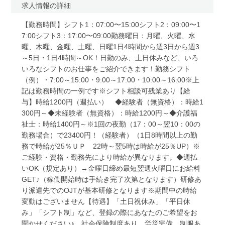
求人情報の詳細
【勤務時間】シフト1：07:00〜15:00シフト2：09:00〜1
7:00シフト3：17:00〜09:00勤務曜日：月曜、火曜、水
曜、木曜、金曜、土曜、日曜1日4時間から週3日から週3
～5日・1日4時間～OK！日勤のみ、土日休みなど、いろ
いろなシフトのお仕事をご紹介できます！勤務シフト
（例）・7:00～15:00・9:00～17:00・10:00～16:00※上
記は勤務時間の一例です※シフト相談可残業あり【給
与】時給1200円（週払い） ◆経験者（無資格）：時給1
300円～◆未経験者（無資格）：時給1200円～◆介護福
祉士：時給1400円～※1回の夜勤（17：00～翌10：00の
勤務場合）で23400円！（経験者）（1日8時間以上の勤
務で時給が25％ＵＰ 22時～翌5時は時給が25％UP）※
ご経験・資格・勤務先により時給が異なります。◆週払
いOK（規定あり）→金曜日締め最短翌週火曜日にお給料
GET♪（稼働開始時は手続き完了次第となります）研修あ
り派遣先でのOJTが基本研修となります※期間中の時給
変動はございません【待遇】「土日祝休み」「平日休
み」「シフト制」など、登録の際にあなたのご希望をお
聞かせください♪、社会保険制度あり、労災完備、制服あ