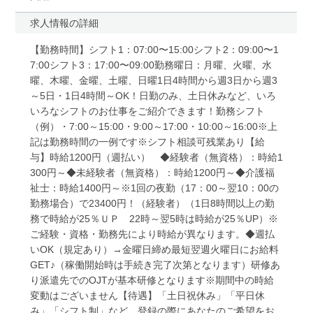
求人情報の詳細
【勤務時間】シフト1：07:00〜15:00シフト2：09:00〜1
7:00シフト3：17:00〜09:00勤務曜日：月曜、火曜、水
曜、木曜、金曜、土曜、日曜1日4時間から週3日から週3
～5日・1日4時間～OK！日勤のみ、土日休みなど、いろ
いろなシフトのお仕事をご紹介できます！勤務シフト
（例）・7:00～15:00・9:00～17:00・10:00～16:00※上
記は勤務時間の一例です※シフト相談可残業あり【給
与】時給1200円（週払い） ◆経験者（無資格）：時給1
300円～◆未経験者（無資格）：時給1200円～◆介護福
祉士：時給1400円～※1回の夜勤（17：00～翌10：00の
勤務場合）で23400円！（経験者）（1日8時間以上の勤
務で時給が25％ＵＰ 22時～翌5時は時給が25％UP）※
ご経験・資格・勤務先により時給が異なります。◆週払
いOK（規定あり）→金曜日締め最短翌週火曜日にお給料
GET♪（稼働開始時は手続き完了次第となります）研修あ
り派遣先でのOJTが基本研修となります※期間中の時給
変動はございません【待遇】「土日祝休み」「平日休
み」「シフト制」など、登録の際にあなたのご希望をお