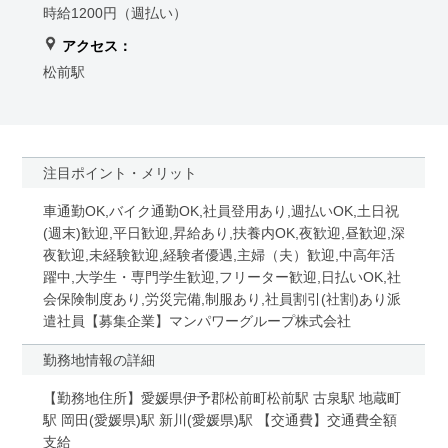
時給1200円（週払い）
アクセス：
松前駅
注目ポイント・メリット
車通勤OK,バイク通勤OK,社員登用あり,週払いOK,土日祝
(週末)歓迎,平日歓迎,昇給あり,扶養内OK,夜歓迎,昼歓迎,深
夜歓迎,未経験歓迎,経験者優遇,主婦（夫）歓迎,中高年活
躍中,大学生・専門学生歓迎,フリーター歓迎,日払いOK,社
会保険制度あり,労災完備,制服あり,社員割引(社割)あり派
遣社員【募集企業】マンパワーグループ株式会社
勤務地情報の詳細
【勤務地住所】愛媛県伊予郡松前町松前駅 古泉駅 地蔵町
駅 岡田(愛媛県)駅 新川(愛媛県)駅 【交通費】交通費全額
支給